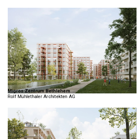
Migros Zentrum Bethlehem
Rolf Mühlethaler Architekten AG