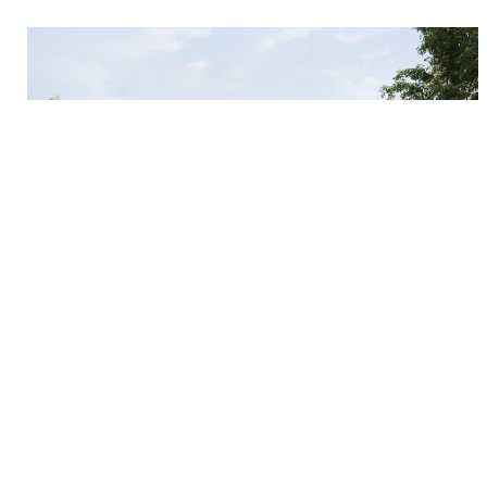
Migros Zentrum Bethlehem
Rolf Mühlethaler Architekten AG