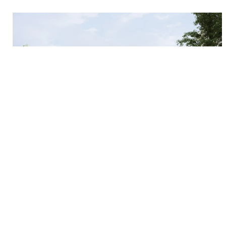
Migros Zentrum Bethlehem
Rolf Mühlethaler Architekten AG